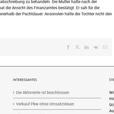
bschreibung zu behandeln. Die Mutter hatte nach der
t die Ansicht des Finanzamtes bestätigt. Er sah für die
nnerhalb der Pachtdauer. Ansonsten hätte die Tochter nicht den
Facebook
X
LinkedIn
Vk
E-
Mai
INTERESSANTES
ST
Die Aktivrente ist beschlossen
Wi
mi
Verkauf Pkw ohne Umsatzsteuer
Sc
Au