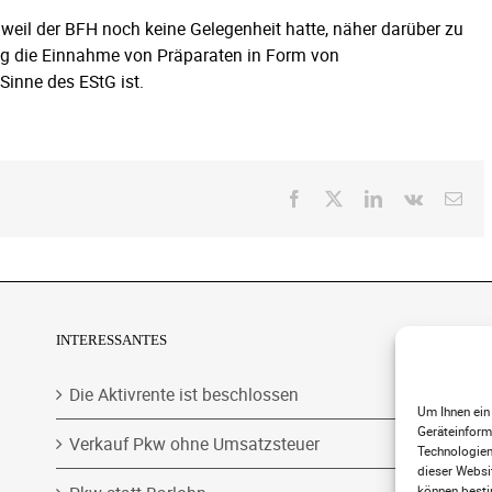
weil der BFH noch keine Gelegenheit hatte, näher darüber zu
ung die Einnahme von Präparaten in Form von
inne des EStG ist.
Facebook
X
LinkedIn
Vk
E-
Mai
INTERESSANTES
ST
Die Aktivrente ist beschlossen
Wi
Um Ihnen ein
mi
Geräteinform
Verkauf Pkw ohne Umsatzsteuer
Sc
Technologien
Au
dieser Websit
können besti