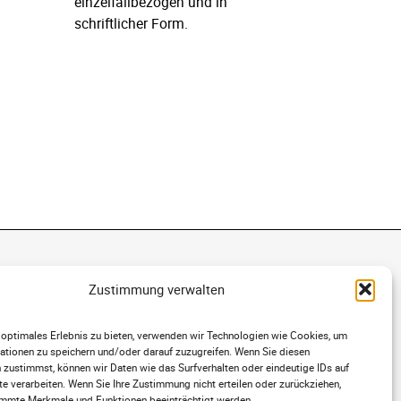
einzelfallbezogen und in
schriftlicher Form.
l
EUERBERATER AUGSBURG
Zustimmung verwalten
r verstehen uns seit 30 Jahren als Partner
 optimales Erlebnis zu bieten, verwenden wir Technologien wie Cookies, um
ttelständischer Unternehmen. Unseren
ationen zu speichern und/oder darauf zuzugreifen. Wenn Sie diesen
hwerpunkt bildet dabei der Großraum
 zustimmst, können wir Daten wie das Surfverhalten oder eindeutige IDs auf
gsburg – München. Natürlich beraten wir Sie
e verarbeiten. Wenn Sie Ihre Zustimmung nicht erteilen oder zurückziehen,
mmte Merkmale und Funktionen beeinträchtigt werden.