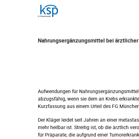
Skip
to
content
Nahrungsergänzungsmittel bei ärztliche
Nahrungsergänzungsmittel bei ärztliche
Aufwendungen für Nahrungsergänzungsmittel 
abzugsfähig, wenn sie dem an Krebs erkrankten 
Kurzfassung aus einem Urteil des FG München
Der Kläger leidet seit Jahren an einer metast
mehr heilbar ist. Streitig ist, ob die ärztli
für Präparate, die aufgrund einer Tumorerkr