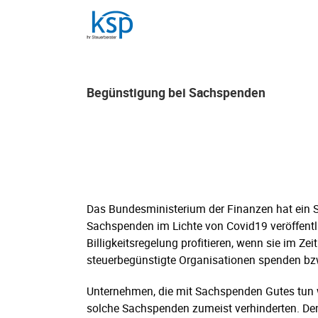
Skip
to
content
Begünstigung bei Sachspenden
Begünstigung bei Sachspenden
Das Bundesministerium der Finanzen hat ein 
Sachspenden im Lichte von Covid19 veröffentl
Billigkeitsregelung profitieren, wenn sie im 
steuerbegünstigte Organisationen spenden bz
Unternehmen, die mit Sachspenden Gutes tun w
solche Sachspenden zumeist verhinderten. De