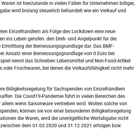
Waren ist hierzulande in vielen Fällen für Unternehmen billiger,
bgabe wird bislang steuerlich behandelt wie ein Verkauf und
ielen Einzelhändlern als Folge des Lockdown eine neue
n ins Leben gerufen. den Dreh- und Angelpunkt für die
e Ermittlung der Bemessungsgrundlage dar. Das BMF-
 der Ansatz einer Bemessungsgrundlage von 0 Euro bei
spiel nennt das Schreiben Lebensmittel und Non-Food-Artikel
 oder Frischwaren, bei denen die Verkaufsfähigkeit nicht mehr
ere Billigkeitsregelung für Sachspenden von Einzelhändlern
ffen. Die Covid19-Pandemie führt in vielen Bereichen des
r allem wenn Saisonware vertrieben wird. Wollen solche von
spenden, können sie von einer besonderen Billigkeitsregelung
sationen die Waren, wird die unentgeltliche Wertabgabe nicht
ie zwischen dem 01.03.2020 und 31.12.2021 erfolgen bzw.