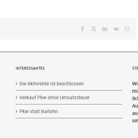
Facebook
X
LinkedIn
Vk
E-
Mai
INTERESSANTES
ST
Die Aktivrente ist beschlossen
Wi
mi
Verkauf Pkw ohne Umsatzsteuer
Sc
Au
Pkw statt Barlohn
au
si