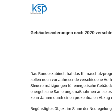
Skip
to
content
Gebäudesanierungen nach 2020 verschi
Gebäudesanierungen nach 2020 verschi
Das Bundeskabinett hat das Klimaschutzprog
sollen noch vor Jahresende verschiedene Vor
Steuerermäßigungen für energetische Gebäud
energetische Sanierungsmaßnahmen an selbst
zehn Jahren durch einen prozentualen Abzug 
Begünstigtes Objekt im Sinne der Neuregelung