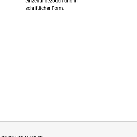
einzelfallbezogen und in
schriftlicher Form.
l