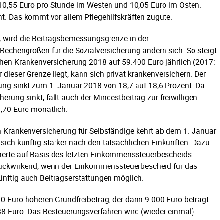
10,55 Euro pro Stunde im Westen und 10,05 Euro im Osten.
. Das kommt vor allem Pflegehilfskräften zugute.
, wird die Beitragsbemessungsgrenze in der
echengrößen für die Sozialversicherung ändern sich. So steigt
ichen Krankenversicherung 2018 auf 59.400 Euro jährlich (2017:
ieser Grenze liegt, kann sich privat krankenversichern. Der
ung sinkt zum 1. Januar 2018 von 18,7 auf 18,6 Prozent. Da
erung sinkt, fällt auch der Mindestbeitrag zur freiwilligen
3,70 Euro monatlich.
en Krankenversicherung für Selbständige kehrt ab dem 1. Januar
 sich künftig stärker nach den tatsächlichen Einkünften. Dazu
rsicherte auf Basis des letzten Einkommenssteuerbescheids
 rückwirkend, wenn der Einkommenssteuerbescheid für das
ünftig auch Beitragserstattungen möglich.
0 Euro höheren Grundfreibetrag, der dann 9.000 Euro beträgt.
788 Euro. Das Besteuerungsverfahren wird (wieder einmal)