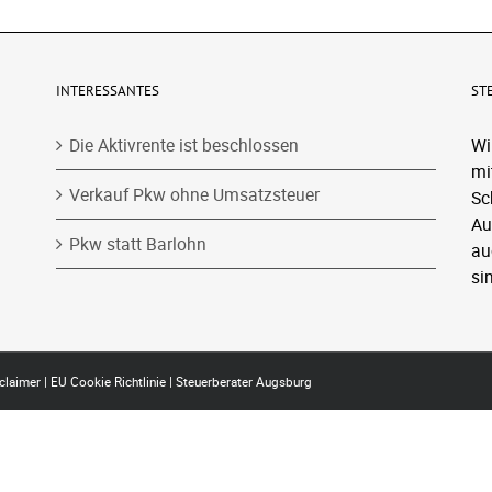
INTERESSANTES
ST
Die Aktivrente ist beschlossen
Wi
mi
Verkauf Pkw ohne Umsatzsteuer
Sc
Au
Pkw statt Barlohn
au
si
claimer
|
EU Cookie Richtlinie
|
Steuerberater Augsburg