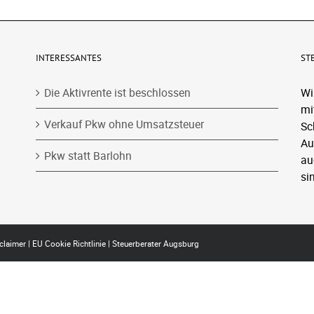
INTERESSANTES
ST
Die Aktivrente ist beschlossen
Wi
mi
Verkauf Pkw ohne Umsatzsteuer
Sc
Au
Pkw statt Barlohn
au
si
claimer
|
EU Cookie Richtlinie
|
Steuerberater Augsburg