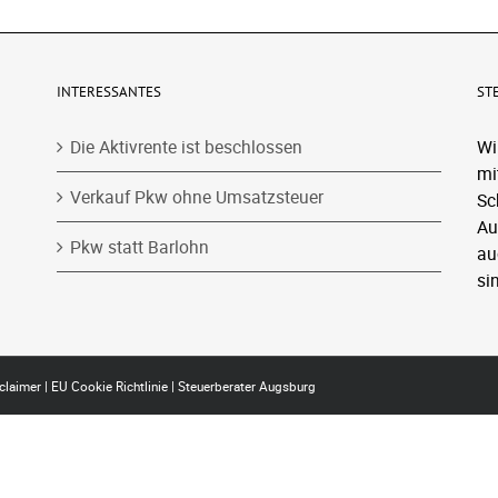
INTERESSANTES
ST
Die Aktivrente ist beschlossen
Wi
mi
Verkauf Pkw ohne Umsatzsteuer
Sc
Au
Pkw statt Barlohn
au
si
claimer
|
EU Cookie Richtlinie
|
Steuerberater Augsburg