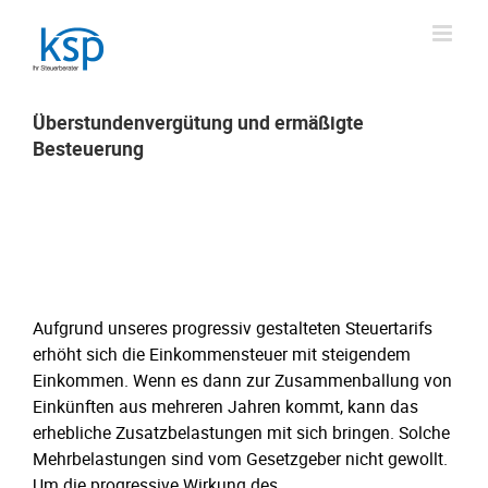
Skip
to
content
Überstundenvergütung und ermäßigte
Besteuerung
Überstundenvergütung und ermäßigte
Besteuerung
Aufgrund unseres progressiv gestalteten Steuertarifs
erhöht sich die Einkommensteuer mit steigendem
Einkommen. Wenn es dann zur Zusammenballung von
Einkünften aus mehreren Jahren kommt, kann das
erhebliche Zusatzbelastungen mit sich bringen. Solche
Mehrbelastungen sind vom Gesetzgeber nicht gewollt.
Um die progressive Wirkung des