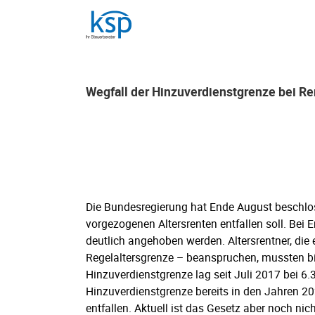
Skip
to
content
Wegfall der Hinzuverdienstgrenze bei R
Wegfall der Hinzuverdienstgrenze bei R
Die Bundesregierung hat Ende August beschlo
vorgezogenen Altersrenten entfallen soll. Bei
deutlich angehoben werden. Altersrentner, die 
Regelaltersgrenze – beanspruchen, mussten b
Hinzuverdienstgrenze lag seit Juli 2017 bei 6
Hinzuverdienstgrenze bereits in den Jahren 2
entfallen. Aktuell ist das Gesetz aber noch nich