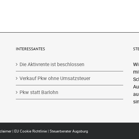
INTERESSANTES
ST
Die Aktivrente ist beschlossen
Wi
mi
Verkauf Pkw ohne Umsatzsteuer
Sc
Au
Pkw statt Barlohn
au
si
claimer
|
EU Cookie Richtlinie
|
Steuerberater Augsburg