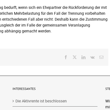
g bedurft, wenn sich ein Ehepartner die Rückforderung der mit
erlichen Mehrbelastung für den Fall der Trennung vorbehalten
em entschiedenen Fall aber nicht. Deshalb kann die Zustimmung
sgleich der im Falle der gemeinsamen Veranlagung
ung abhängig gemacht werden.
Facebook
X
LinkedIn
Vk
E-
Mai
INTERESSANTES
ST
Die Aktivrente ist beschlossen
Wi
mi